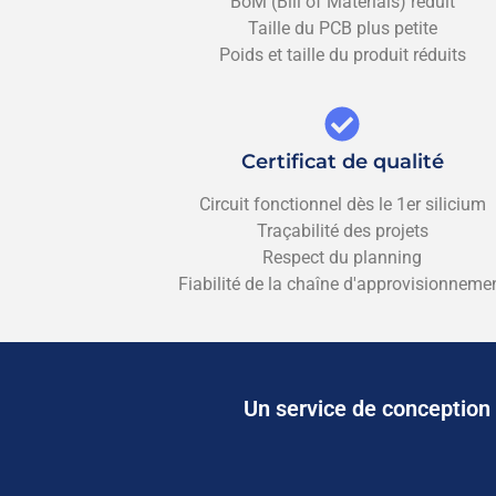
BoM (Bill of Materials) réduit
Taille du PCB plus petite
Poids et taille du produit réduits
Certificat de qualité
Circuit fonctionnel dès le 1er silicium
Traçabilité des projets
Respect du planning
Fiabilité de la chaîne d'approvisionneme
Un service de conception e