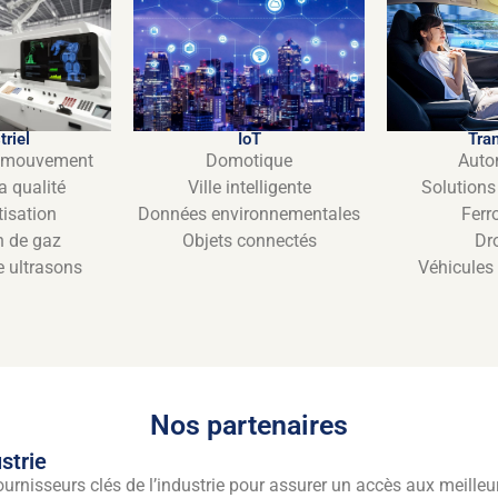
IoT
Tra
triel
Domotique
Auto
e mouvement
Ville intelligente
Solutions
a qualité
Données environnementales
Ferr
isation
Objets connectés
Dr
n de gaz
Véhicules
e ultrasons
Nos partenaires
strie
rnisseurs clés de l’industrie pour assurer un accès aux meilleurs